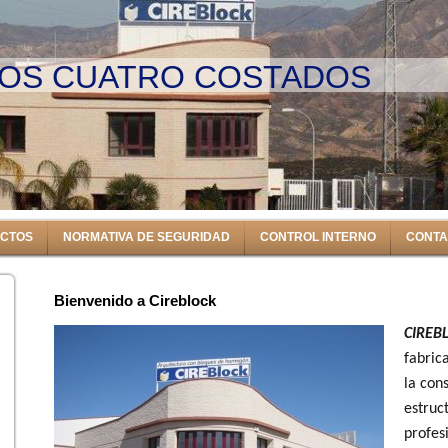
LOS CUATRO COSTADOS
CTOS
NORMATIVA DE SEGURIDAD
CONTROL INTERNO
CONTA
Bienvenido a Cireblock
CIREB
fabric
la con
estruc
profes