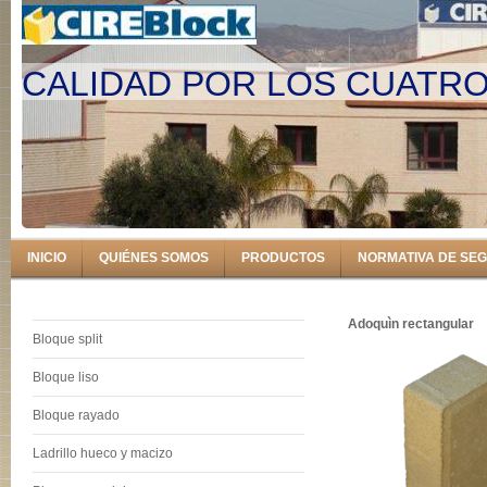
CALIDAD POR LOS CUATR
INICIO
QUIÉNES SOMOS
PRODUCTOS
NORMATIVA DE SE
Adoquìn rectangular
Bloque split
Bloque liso
Bloque rayado
Ladrillo hueco y macizo